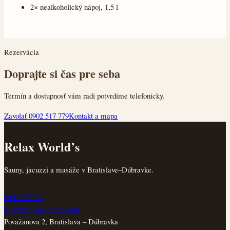
2× nealkoholický nápoj, 1,5 l
Rezervácia
Doprajte si čas pre seba
Termín a dostupnosť vám radi potvrdíme telefonicky.
Zavolať 0902 517 779
Kontakt a mapa
Relax World’s
Sauny, jacuzzi a masáže v Bratislave–Dúbravke.
0902 517 779
relaxworlds@gmail.com
Považanova 2, Bratislava – Dúbravka