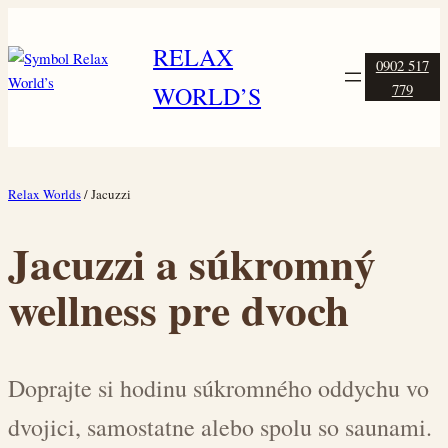
Skip
to
RELAX
0902 517
content
779
WORLD’S
Relax Worlds
/ Jacuzzi
Jacuzzi a súkromný
wellness pre dvoch
Doprajte si hodinu súkromného oddychu vo
dvojici, samostatne alebo spolu so saunami.